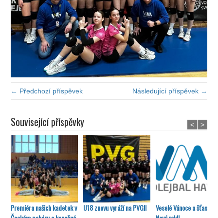
← Předchozí příspěvek
Následující příspěvek →
Související příspěvky
<
>
Premiéra našich kadetek v
U18 znovu vyráží na PVG!!
Veselé Vánoce a šťastný
Českém poháru a konečné
Nový rok!!