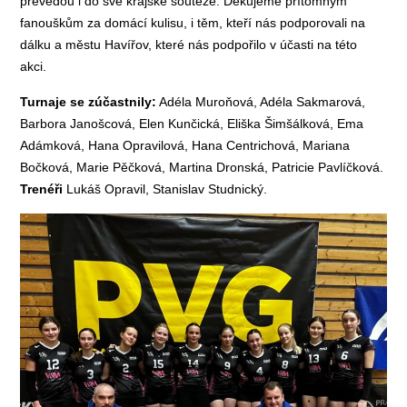
převedou i do své krajské soutěže. Děkujeme přítomným
fanouškům za domácí kulisu, i těm, kteří nás podporovali na
dálku a městu Havířov, které nás podpořilo v účasti na této
akci.
Turnaje se zúčastnily:
Adéla Muroňová, Adéla Sakmarová,
Barbora Janošcová, Elen Kunčická, Eliška Šimšálková, Ema
Adámková, Hana Opravilová, Hana Centrichová, Mariana
Bočková, Marie Pěčková, Martina Dronská, Patricie Pavlíčková.
Trenéři
Lukáš Opravil, Stanislav Studnický.