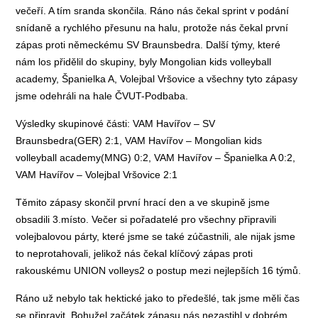
večeří. A tím sranda skončila. Ráno nás čekal sprint v podání
snídaně a rychlého přesunu na halu, protože nás čekal první
zápas proti německému SV Braunsbedra. Další týmy, které
nám los přidělil do skupiny, byly Mongolian kids volleyball
academy, Španielka A, Volejbal Vršovice a všechny tyto zápasy
jsme odehráli na hale ČVUT-Podbaba.
Výsledky skupinové části: VAM Havířov – SV
Braunsbedra(GER) 2:1, VAM Havířov – Mongolian kids
volleyball academy(MNG) 0:2, VAM Havířov – Španielka A 0:2,
VAM Havířov – Volejbal Vršovice 2:1
Těmito zápasy skončil první hrací den a ve skupině jsme
obsadili 3.místo. Večer si pořadatelé pro všechny připravili
volejbalovou párty, které jsme se také zúčastnili, ale nijak jsme
to neprotahovali, jelikož nás čekal klíčový zápas proti
rakouskému UNION volleys2 o postup mezi nejlepších 16 týmů.
Ráno už nebylo tak hektické jako to předešlé, tak jsme měli čas
se připravit. Bohužel začátek zápasu nás nezastihl v dobrém