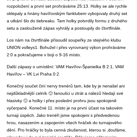
rozpoložení a první set prohráváme 25:13. Holky se ale rychle
oklepaly a hnány havířovským fanklubem vybojovaly druhý set
a utkání šlo do tiebreaku. Tam holky potvrdily formu z druhého
setu a zaslouženě zápas vyhrály a postoupily do čtvrtfinále.
Los nám na čtvrtfinále přisoudil soupeřky ze stejného klubu
UNION volleys1. Bohužel i přes vyrovnaný výkon prohráváme
2:0 a pokračujeme v boji o 9-16 místo.
Další zápasy o umístění: VAM Havířov-Španielka B 2:1, VAM
Havířov – VK Lvi Praha 0:2.
Konečný součet činí nervy trenérů tam, kde by je nenašel ani
nejdůkladnější celník 🙂 fanoušci u ztrát a nálezů hledají své
hlasivky 🙂 a holky i přes poslední prohru jsou spokojeně
vyčerpané. Konečné 11. místo je na první účast na takovém
turnaji úspěch. Jako trenéři jsme spokojeni s předvedenou
hrou, nasazením a zapojením všech hráček do turnajového
dění. Pro hráčky to byla cenná zkušenost, kterou si ,doufáme,