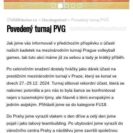
>
>
VAMHavirov.cz
Uncategorized
Povedený turnaj PVG
Povedený turnaj PVG
Jak jsme vás informovali v předchozím příspěvku o účasti
našich kadetek na mezinárodním turnaji Prague volleyball
games, tak tuto akci máme již za sebou a tady je krátký příběh.
Po celoročním snažení dostaly hráčky jako dárek účast na
prestižním mezinárodním turnaji v Praze, který se konal ve
dnech 27.-29.12. 2024. Turnaj sliboval rekordní účast, která se
nakonec potvrdila a pro nás to byla šance se konfrontovat
nejen s tuzemskými týmy, ale hlavně s těmi evropskými a
jedním asijským. Přihlásili jsme se do kategorie FU18.
Do Prahy jsme vyrazili vlakem o den dříve a celý den jsme
pojali i jako takový teambuilding. Po ubytování jsme vyrazili do
vánočního centra Prahy a návštěvu jsme završili společnou